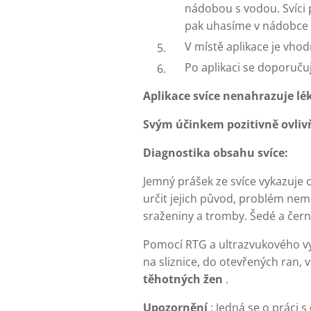
nádobou s vodou. Svíci
pak uhasíme v nádobce 
V místě aplikace je vho
Po aplikaci se doporuču
Aplikace svíce nenahrazuje lé
Svým účinkem pozitivně ovlivň
Diagnostika obsahu svíce:
Jemný prášek ze svíce vykazuje 
určit jejich původ, problém nemo
sraženiny a tromby. Šedé a čern
Pomocí RTG a ultrazvukového vy
na sliznice, do otevřených ran, v
těhotných žen
.
Upozornění
: Jedná se o práci 