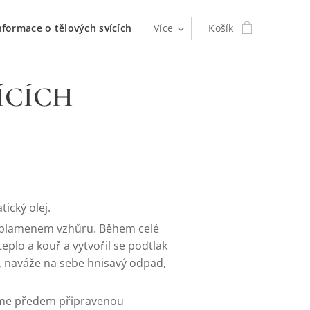
nformace o tělových svících
Více
Košík
ÍCÍCH
ický olej.
me plamenem vzhůru. Během celé
lo a kouř a vytvořil se podtlak
a, naváže na sebe hnisavý odpad,
reme předem připravenou