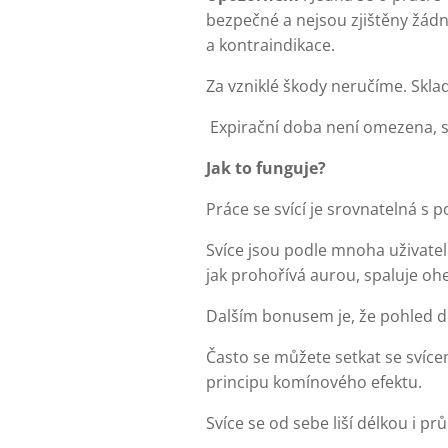
bezpečné a nejsou zjištěny žádné 
a kontraindikace.
Za vzniklé škody neručíme. Skla
Expirační doba není omezena, sv
Jak to funguje?
Práce se svící je srovnatelná s
Svíce jsou podle mnoha uživatelů
jak prohořívá aurou, spaluje oh
Dalším bonusem je, že pohled d
Často se můžete setkat se svíce
principu komínového efektu.
Svíce se od sebe liší délkou i prů