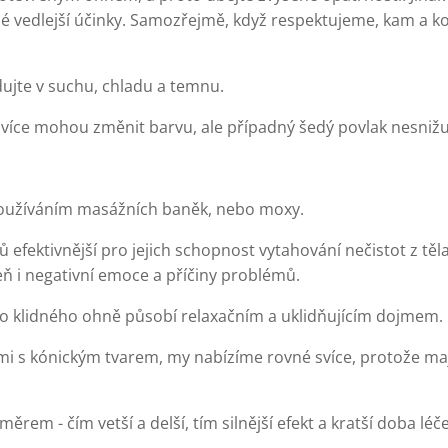
vedlejší účinky. Samozřejmě, když respektujeme, kam a kolik s
dujte v suchu, chladu a temnu.
íce mohou změnit barvu, ale případný šedý povlak nesnižuje
 používáním masážních baněk, nebo moxy.
 efektivnější pro jejich schopnost vytahování nečistot z těl
eň i negativní emoce a příčiny problémů.
o klidného ohně působí relaxačním a uklidňujícím dojmem.
mi s kónickým tvarem, my nabízíme rovné svíce, protože mají
měrem - čím vetší a delší, tím silnější efekt a kratší doba léče