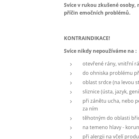
Svíce v rukou zkušené osoby, 
příčin emočních problémů.
KONTRAINDIKACE!
Svíce nikdy nepoužíváme na :
otevřené rány, vnitřní 
do ohniska problému př
oblast srdce (na levou s
sliznice (ústa, jazyk, geni
při zánětu ucha, nebo 
za ním
těhotným do oblasti bři
na temeno hlavy - korunn
při alergii na včelí prod