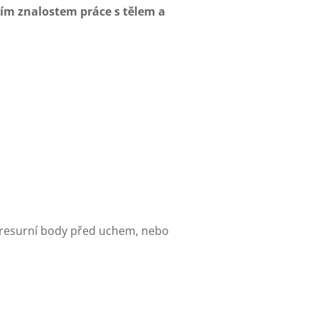
ším znalostem práce s tělem a
presurní body před uchem, nebo