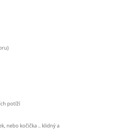
oru)
ch potíží
ek, nebo kočička .. klidný a