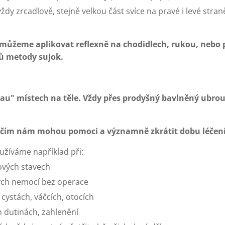
vždy zrcadlově, stejně velkou část svíce na pravé i levé str
 můžeme aplikovat reflexně na chodidlech, rukou, nebo
dů metody sujok.
,au" místech na těle. Vždy přes prodyšný bavlněný ubro
 čím nám mohou pomoci a významně zkrátit dobu léčení
užíváme například při:
vých stavech
ých nemocí bez operace
cystách, váčcích, otocích
 dutinách, zahlenění