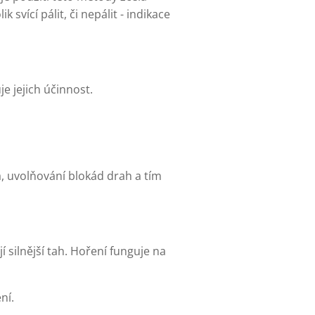
vící pálit, či nepálit - indikace
 jejich účinnost.
a, uvolňování blokád drah a tím
 silnější tah. Hoření funguje na
ní.