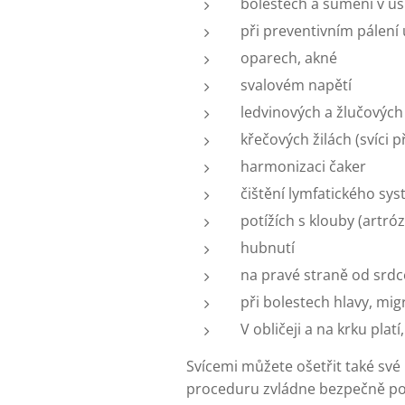
bolestech a šumění v uší
při preventivním pálení
oparech, akné
svalovém napětí
ledvinových a žlučovýc
křečových žilách (svíci
harmonizaci čaker
čištění lymfatického sy
potížích s klouby (artrózy
hubnutí
na pravé straně od srdce
při bolestech hlavy, mig
V obličeji a na krku plat
Svícemi můžete ošetřit také své ma
proceduru zvládne bezpečně pod