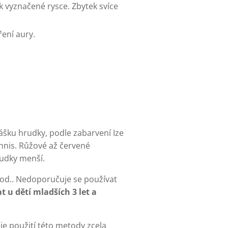
 vyznačené rysce. Zbytek svíce
ení aury.
ášku hrudky, podle zabarvení Ize
 hnis. Růžové až červené
rudky menší.
pod.. Nedoporučuje se používat
 u dětí mladších 3 let a
je použití této metody zcela