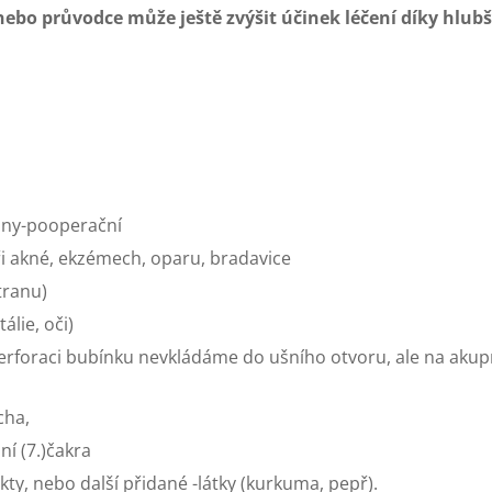
nebo průvodce může ještě zvýšit účinek léčení díky hlub
rány-pooperační
i akné, ekzémech, oparu, bradavice
tranu)
tálie, oči)
perforaci bubínku nevkládáme do ušního otvoru, ale na aku
cha,
í (7.)čakra
ukty, nebo další přidané -látky (kurkuma, pepř).