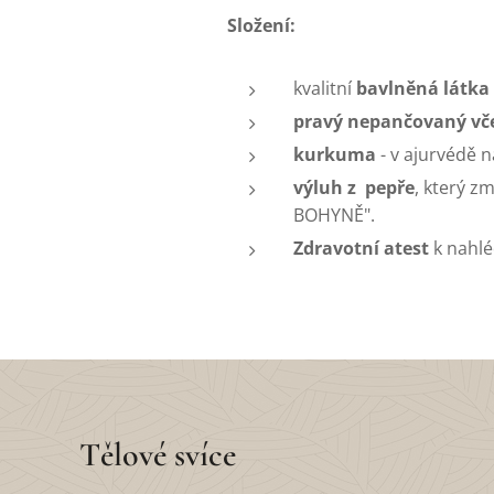
Složení:
kvalitní
bavlněná látka
pravý nepančovaný vče
kurkuma
- v ajurvédě 
výluh z pepře
, který z
BOHYNĚ".
Zdravotní atest
k nahlé
Tělové svíce