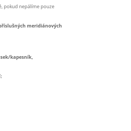
aně, pokud nepálíme pouze
 příslušných meridiánových
usek/kapesník,
: