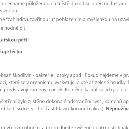
 ponecháme přiloženou na místě dokud se oheň nedostane k
s vodou.
dné "zahladit/uzavřít auru" pohlazením a myšlenkou na uzavř
je hodně pít.
kařskou péči!
uje léčbu.
obsah škodlivin - bakterie , otoky apod . Pokud najdeme v pr
ci, který se v organismu vyskytuje. Žluté až zelené hrudky-
é představují kameny a písek. Po několika aplikacích jsou h
šetření bylo zjištěno dokonalé odstranění cyst , kamenů a
 oblasti srdce, vrchní část hlavy ( korunní čakra ).
Nepoužívat
s otevřeným ohněm, a proto dbejte zvýšené opatrnosti. Jinak 