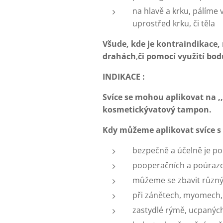
na hlavě a krku, pálíme 
uprostřed krku, či těla
Všude, kde je kontraindikace,
drahách
,
či pomocí využití bo
INDIKACE :
Svíce se mohou aplikovat na ,
kosmetickývatový tampon.
Kdy můžeme aplikovat svíce s
bezpečně a účelně je po
pooperačních a poúrazo
můžeme se zbavit různ
při zánětech, myomech, 
zastydlé rýmě, ucpaných