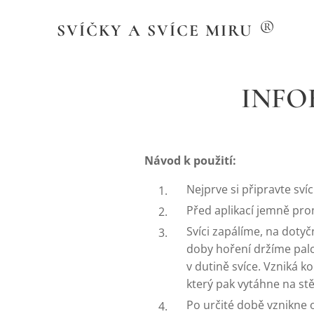
®
SVÍČKY A SVÍCE MIRU
INFO
Návod k použití:
Nejprve si připravte svíc
Před aplikací jemně pro
Svíci zapálíme, na doty
doby hoření držíme palc
v dutině svíce. Vzniká 
který pak vytáhne na stě
Po určité době vznikne