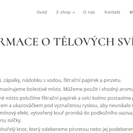
Úvod
E-shop
O nás
Kontakt
I
RMACE O TĚLOVÝCH SV
i, zápalky, nádobku s vodou, filtrační papírek a pinzetu.
masírujeme bolestivé místo. Můžeme použit i vhodný aromat
čné místo položíme filtrační papírek a svíci kolmo postaví
em a ukazováčkem pod vyznačenou ryskou, aby neunikalo tep
komínový efekt, vytvořený kouř proniká do podkožního vaziv
nu svíčky.
 ohořelý knot, který odebereme pinzetou nebo jej podebe