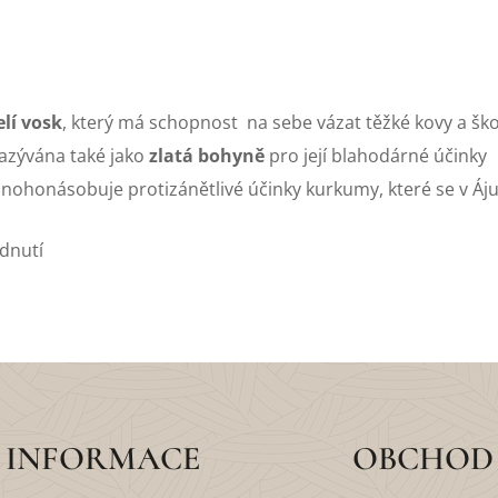
lí vosk
, který má schopnost na sebe vázat těžké kovy a škod
nazývána také jako
zlatá bohyně
pro její blahodárné účinky
mnohonásobuje protizánětlivé účinky kurkumy, které se v Áj
dnutí
INFORMACE
OBCHOD