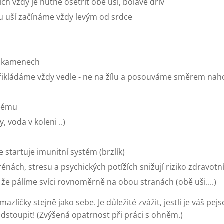
ch vždy je nutné ošetřit obě uši, bolavé dřív
 u uší začínáme vždy levým od srdce
h kamenech
 přikládáme vždy vedle - ne na žílu a posouváme směrem nah
stému
, voda v koleni ..)
 startuje imunitní systém (brzlík)
rénách, stresu a psychických potížích snižují riziko zdravotní
í, že pálíme svíci rovnoměrně na obou stranách (obě uši....)
zlíčky stejně jako sebe. Je důležité zvážit, jestli je váš pejs
stoupit! (Zvýšená opatrnost při práci s ohněm.)