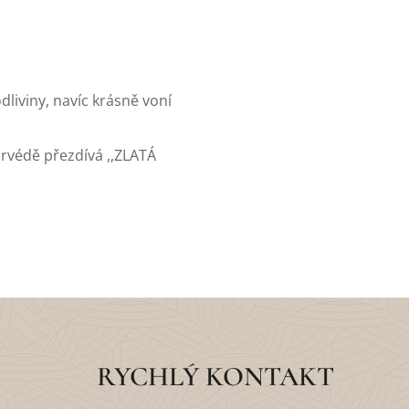
liviny, navíc krásně voní
urvédě přezdívá ,,ZLATÁ
RYCHLÝ KONTAKT