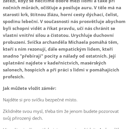
zátěží, když se necítíme dobře mezi lidmi a také při
nočních můrách, očišťuje a posiluje auru. V těle má na
starosti krk, štítnou žlázu, horní cesty dýchací, čelist,
spodinu lebeční. V současnosti nás prosvětluje abychom
byli schopni vidět a říkat pravdu, učí nás chránit se
vlastní vnitřní silou a čistotou. Urychluje duchovní
probuzení. Svíčka archanděla Michaela pomáhá těm,
kteří s ním rezonují, dále empatickým lidem, kteří
snadno "přebírají" pocity a nálady od ostatních. Její
uplatnění najdete v kadeřnictvích, masérských
salonech, hospicích a při práci s lidmi v pomáhajících
profesích.
Jak můžete vložit záměr:
Najděte si pro svíčku bezpečné místo.
Zklidněte svou mysl, třeba tím že jenom budete pozorovat
svůj přirozený dech.