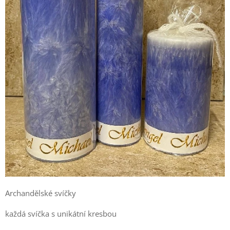
Archandělské svíčky
každá svíčka s unikátní kresbou