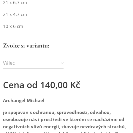
21 x 6,7 cm
21 x 4,7 cm
10 x 6 cm
Zvolte si variantu:
Válec
Cena od
140,00
Kč
Archangel Michael
je spojován s ochranou, spravedlností, odvahou,
osvobozuje nás i prostředí ve kterém se nacházíme od
negativních vlivů energií, zbavuje nezdravých strachů,