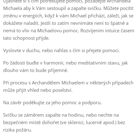
Ujasněte si s čím potřebujete pomoci, požádejte Archanděla
Michaela aby k Vám sestoupil a zapalte svíčku. Můžete pocítit
změnu v energiích, když k vám Michael přichází, záleží, jak se
dokážete naladit. Jestli to zatím nevnímáte není to špatně a
nemá to vliv na Michaelovu pomoc. Rozvíjením intuice časem
tato schopnost přijde.
Vyslovte v duchu, nebo nahlas s čím si přejete pomoci.
Po žádosti buďte v harmonii, nebo meditativním stavu, jak
dlouho vám to bude příjemné.
Při procesu s Archandělem Michaelem v některých případech
může přijít vhled nebo poselství.
Na závěr poděkujte za jeho pomoc a podporu.
Svíčku se záměrem zapalte na hodinu, nebo nechte na
bezpečném místě dohořet (ve sklenici, lucerně apod.) bez
rizika požáru.